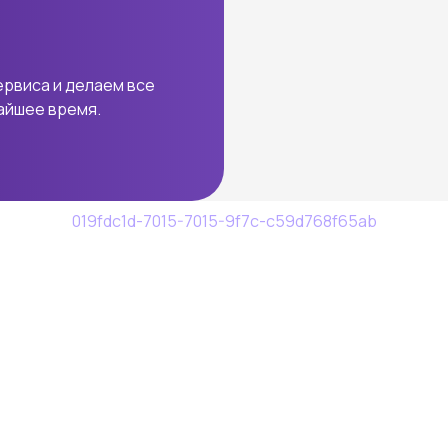
ервиса и делаем все
жайшее время.
019fdc1d-7015-7015-9f7c-c59d768f65ab