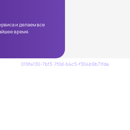
ервиса и делаем все
жайшее время.
019fe130-7bf3-7f0d-b4c5-f304b9b71fde