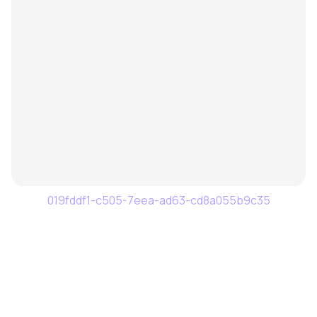
019fddf1-c505-7eea-ad63-cd8a055b9c35